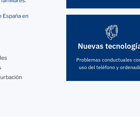
 familiares.
e España en
Nuevas tecnologí
les
Problemas conductuales con
uso del teléfono y ordenado
s
turbación