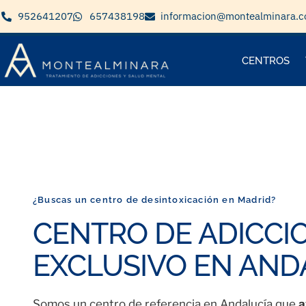
952641207
657438198
informacion@montealminara.
CENTROS
¿Buscas un centro de desintoxicación en Madrid?
CENTRO DE ADICCI
EXCLUSIVO EN AND
Somos un centro de referencia en Andalucía que
a