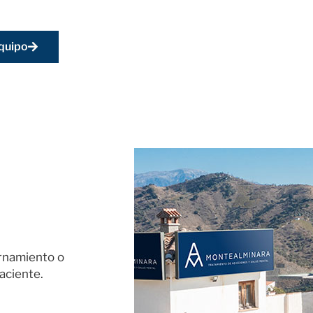
quipo
ernamiento o
aciente.