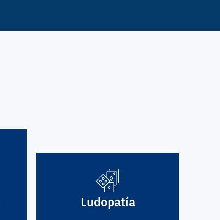
s
Ludopatía
a