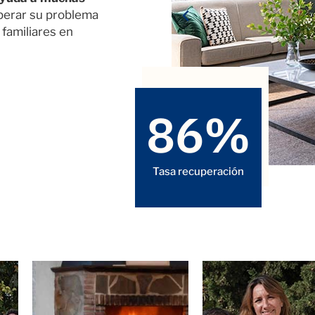
perar su problema
 familiares en
86
%
86
%
Tasa recuperación
Tasa recuperación